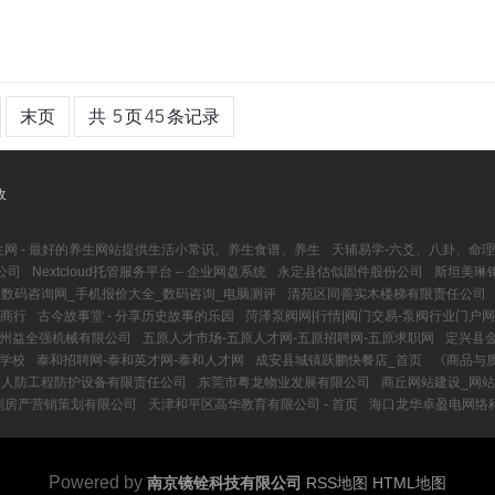
末页
共
5
页
45
条记录
收
生网 - 最好的养生网站提供生活小常识、养生食谱、养生
天辅易学-六爻、八卦、命
公司
Nextcloud托管服务平台 – 企业网盘系统
永定县估似固件股份公司
斯坦美琳钢琴
数码咨询网_手机报价大全_数码咨询_电脑测评
清苑区同善实木楼梯有限责任公司
商行
古今故事堂 - 分享历史故事的乐园
菏泽泵阀网|行情|阀门交易-泵阀行业门户
州益全强机械有限公司
五原人才市场-五原人才网-五原招聘网-五原求职网
定兴县
计学校
泰和招聘网-泰和英才网-泰和人才网
成安县城镇跃鹏快餐店_首页
《商品与
市人防工程防护设备有限责任公司
东莞市粤龙物业发展有限公司
商丘网站建设_网站
剑房产营销策划有限公司
天津和平区高华教育有限公司 - 首页
海口龙华卓盈电网络
Powered by
南京镜铨科技有限公司
RSS地图
HTML地图