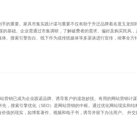
到手的重要。家具市集实践计谋与重要不仅有助于升迁品牌着名度玉龙招聘
计谋的基础。企业需通过市集调研，了解破费者的需求、偏好及购买民风，
媒体、搜索引擎告白、线下作为或传统媒体等多渠谈进行宣传，竣事全方针
网站营销已成为企业践诺品牌、诱导客户的遑急妙技。有用的网站营销计
J租号网 率先，搜索引擎优化（SEO）是网站营销的中枢。通过优化网站现实
有价值的现实，如博客著作、视频和电子书，诱导并留下办法用户。 外交