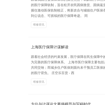
的医疗保障轨制，旨在松开农民因病致贫、因病返
握住激动医保轨制校正，将新农合与城镇住户医保
到公说念、可抓续的医疗保障奇迹。 同
维修资讯
上海医疗保障计谋解读
跟着社会经济的约束发展，医疗保障在民生保障中的
为完善的医疗保障体系。 上海市医疗保障主要包
共同交纳；而城乡住户医保则面向未干预员工医保
的医疗背负。 庄空乐百货 - 西
维修资讯
方位与计谋论文要领模范与写稿时代