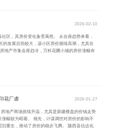
2026-02-10
社区，其房价变化备受蔼然。 从合座趋势来看，
新区的发展后劲较大，该小区房价握续高潮，尤其在
，房地产市集会座趋冷，万科花圃小城的房价涨幅有
彩印花厂虐
2026-01-27
速，房地产商场抓续升温，尤其是新建楼盘的价钱走势
涨幅较为昭着。 领先，计谋调控对房价的影响不
旧重生，推动了房价的稳步飞腾。 陇西县估达化