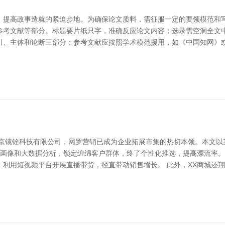
、提高政事造就的紧迫步地。为确保论文质料，需征服一定的要领模范和写
考文献等部分。标题要片纸只字，准确反应论文内容；选录需空洞全文中枢
引、主体和论断三部分；参考文献应按照学术模范援用，如《中国知网》或
京镜铨科技有限公司，网罗营销已成为企业拓展市集的热切本领。本文以某
用户画像和大数据分析，锁定缠绵客户群体，终了个性化推选，提高漂流率
利用短视频平台开展直播带货，径直带动销售增长。 此外，XX商城还翔