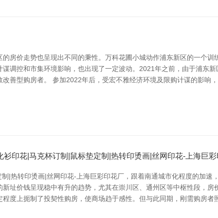
区的房价走势也呈现出不同的秉性。万科花圃小城动作浦东新区的一个训练
谋调控和市集环境影响，也出现了一定波动。2021年之前，由于浦东
改善型购房者。 参加2022年后，受宏不雅经济环境及限购计谋的影响
衫印花|马克杯订制|鼠标垫定制|热转印烫画|丝网印花-上海巨
垫定制|热转印烫画|丝网印花-上海巨彩印花厂，跟着南通城市化程度的加
的新址价钱呈现稳中有升的趋势，尤其在崇川区、通州区等中枢性段，房价
定程度上扼制了投契性购房，使商场趋于感性。但与此同期，刚需购房者照