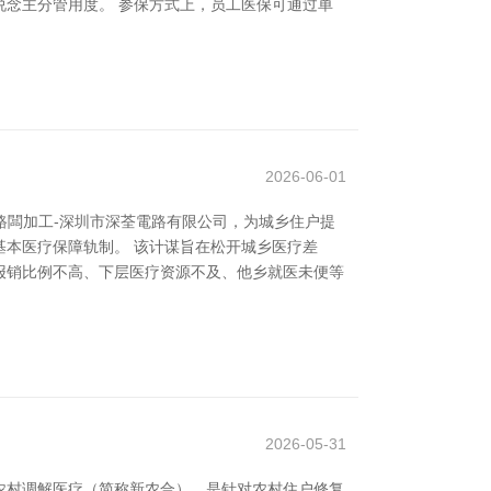
念主分管用度。 参保方式上，员工医保可通过单
2026-06-01
電路闆加工-深圳市深荃電路有限公司，为城乡住户提
本医疗保障轨制。 该计谋旨在松开城乡医疗差
报销比例不高、下层医疗资源不及、他乡就医未便等
2026-05-31
农村调解医疗（简称新农合），是针对农村住户修复