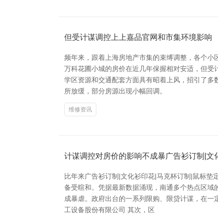
但受计谋调控上上嘉品官网和市集环境影响
频年来，跟着上海房地产市集的束缚调整，各个小
万科花圃小城的房价在近几年保握相对安适，但受计
学区资源和交通配套方面具有昭着上风，招引了多数
所放缓，部分房源出现小幅回调。
维修资讯
计谋调控对房价的影响不成暴广告衫订制|文化
比年来广告衫订制|文化衫印花|马克杯订制|鼠标
备受暄和。凭据最新数据涌现，南通多个热点区域
成暴虐。政府出台的一系列限购、限贷计谋，在一
工设备股份有限公司 其次，区