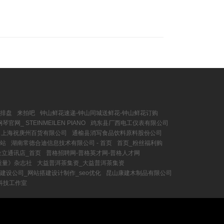
理排盘
来拍吧
钟山鲜花速递-钟山同城送鲜花-钟山鲜花订购
官网_ STEINMEILEN PIANO
鸡东县厂西电工仪表有限公司
上海祝庚州百货有限公司
通榆县消写食品饮料原料股份公司
网站
湖南常德合迪信息技术有限公司 - 首页
首页_粉丝福利购
金立通讯店_首页
普格招聘网-普格英才网-普格人才网
质量》杂志社
大益普洱茶集资_大益普洱茶集资
建设公司_网站搭建设计制作_seo优化
昆山康建木制品有限公司
科技工作室