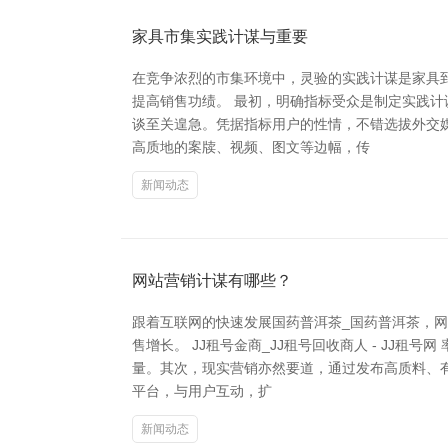
家具市集实践计谋与重要
在竞争浓烈的市集环境中，灵验的实践计谋是家具
提高销售功绩。 最初，明确指标受众是制定实践
谈至关遑急。凭据指标用户的性情，不错选拔外交
高质地的案牍、视频、图文等边幅，传
新闻动态
网站营销计谋有哪些？
跟着互联网的快速发展国药普洱茶_国药普洱茶，
售增长。 JJ租号金商_JJ租号回收商人 - J
量。其次，现实营销亦然要道，通过发布高质料、
平台，与用户互动，扩
新闻动态