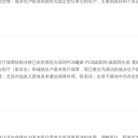
同交纳；城乡住户医保则面向无固定责任单元的住户，主要由政府和个东说
疗保障轨制冷静已矣统筹惩办深圳PCB廠家-PCB線路闆-線路闆生産-
合医疗（新农合）和城镇住户基本医疗保障，现已整合为调治的城乡住户基
理，尤其对低收入群体具有蹙迫保障作用。联系词，在骨子驱动中仍存在
保计谋在保障住户基本医疗需求方面进展着进犯作用。调解医疗，即新式