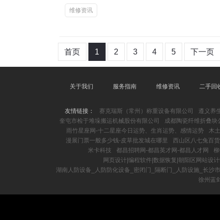
维修资讯
首页
1
2
3
4
5
下一页
关于我们
服务指南
维修资讯
二手回
友情链接：
赛克瑞斯（常州）称重设备有限公司
遵义养
奎屯市检于堆垛搬运机械股份有限公司
成都陶瓷纤维折叠块
雨竹星座网-十二星座今日运势、生肖运势、感情运势
木土
漫展门票一般多少钱-皮草批发城在哪里
西山区八七兔百货
米卡科技
都昌招聘网-都昌英才网-都昌人才网
柳
网页设计|编程软件|数据恢复|朝阳区网站设
湖南人防设备_人防防化设备_密闭门_隔断门_人防设施_长沙
徐州蓝