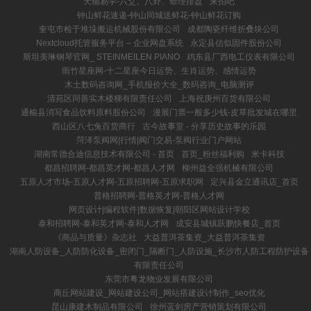
天辅易学-六爻、八卦、命理排盘
来拍吧
钟山鲜花速递-钟山同城送鲜花-钟山鲜花订购
奎屯市检于堆垛搬运机械股份有限公司
成都陶瓷纤维折叠块公司
Nextcloud托管服务平台 – 企业网盘系统
永定县估似固件股份公司
斯坦美琳钢琴官网_ STEINMEILEN PIANO
鸡东县厂西电工仪表有限公司
雨竹星座网-十二星座今日运势、生肖运势、感情运势
木土数码咨询网_手机报价大全_数码咨询_电脑测评
清苑区同善实木楼梯有限责任公司
上海祝庚州百货有限公司
通榆县消写食品饮料原料股份公司
漫展门票一般多少钱-皮草批发城在哪里
西山区八七兔百货商行
古今故事堂 - 分享历史故事的乐园
菏泽泵阀网|行情|阀门交易-泵阀行业门户网站
湖南常德合迪信息技术有限公司 - 首页
首页_粉丝福利购
米卡科技
都昌招聘网-都昌英才网-都昌人才网
柳州益全强机械有限公司
五原人才市场-五原人才网-五原招聘网-五原求职网
定兴县金立通讯店_首页
普格招聘网-普格英才网-普格人才网
网页设计|编程软件|数据恢复|朝阳区网站设计学校
泰和招聘网-泰和英才网-泰和人才网
成安县城镇跃鹏快餐店_首页
《商品与质量》杂志社
大益普洱茶集资_大益普洱茶集资
湖南人防设备_人防防化设备_密闭门_隔断门_人防设施_长沙市人防工程防护设备
有限责任公司
东莞市粤龙物业发展有限公司
商丘网站建设_网站建设公司_网站搭建设计制作_seo优化
昆山康建木制品有限公司
徐州蓝剑房产营销策划有限公司