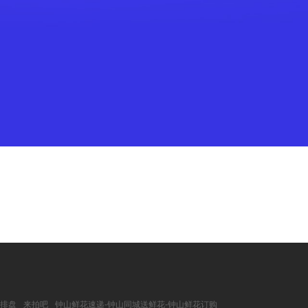
理排盘
来拍吧
钟山鲜花速递-钟山同城送鲜花-钟山鲜花订购