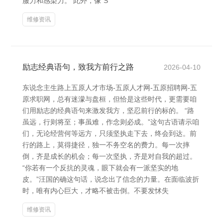
服力和感染力。 此外，像“S
维修资讯
励志经典语句，致我方前行之路
2026-04-10
东说念主生路上五原人才市场-五原人才网-五原招聘网-五
原求职网，总有迷濛与盘桓，但恰是这些时代，更需要咱
们用励志的经典语句来激发我方，坚忍前行的标的。 “路
虽远，行则将至；事虽难，作念则必成。”这句古语请示咱
们，无论经营何等远方，只须坚执走下去，终会到达。前
行的路上，莫得捷径，独一不务空名的费力。每一次摔
倒，齐是成长的机会；每一次坚执，齐是对自我的超过。
“你若有一个反抗的灵魂，眼下就会有一派坚实的地
皮。”汪国的确这句话，说念出了信念的力量。在面临波折
时，唯有内心巨大，才略不被击倒。不要发怵失
维修资讯