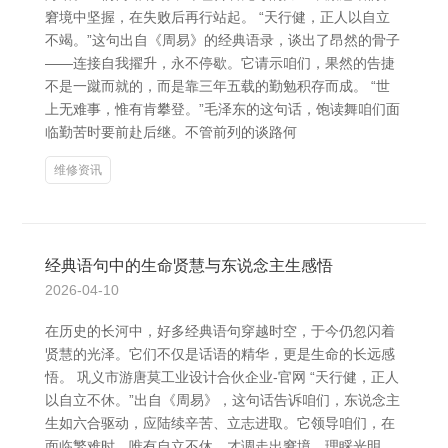
窘境中坚握，在失败后再行站起。 “天行健，正人以自立
不竭。”这句出自《周易》的经典语录，谈出了昂然的骨子
——连接自我擢升，永不停歇。它请示咱们，果然的告捷
不是一蹴而就的，而是靠三年五载的勤勉积存而成。 “世
上无难事，惟有肯攀登。”毛泽东的这句话，饱读舞咱们面
临勤苦时要前赴后继。不管前列的谈路何
维修资讯
经典语句中的生命贤慧与东说念主生感悟
2026-04-10
在历史的长河中，好多经典语句穿越时空，于今仍忽闪着
贤慧的光泽。它们不仅是话语的精华，更是生命的长远感
悟。 巩义市游唐莫工业设计合伙企业-官网 “天行健，正人
以自立不休。”出自《周易》，这句话告诉咱们，东说念主
生如六合驱动，应陆续辛苦、立志进取。它领导咱们，在
面临繁难时，唯有自立不休，才调走出窘境，理睬光明。