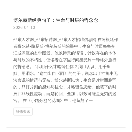
博尔赫斯经典句子：生命与时辰的哲念念
2026-04-10
邵东人才网_邵东招聘网_邵东人才招聘信息网 在阿根廷作
者豪尔赫·路易斯·博尔赫斯的翰墨中，生命与时辰每每交
汇成深沉的玄学图景。他以诗意的谈话，计议存在的本体
与时辰的不朽性，使读者在字里行间感受到一种格外施行
的哲念念。 “我用什么才略留住你？我用认识、用千里
默、用泪水。”这句出自《雨》的句子，说念出了性掷中无
法言说的情谊与无奈。博尔赫斯以为，生命是片时而脆弱
的，只好片刻的感知与挂念，才略留住思绪。他笔下的时
辰并非线性流动，而是轮回、叠加，以致可能是无穷的迷
宫。 在《小路分岔的花圃》中，他苛刻了一
维修资讯