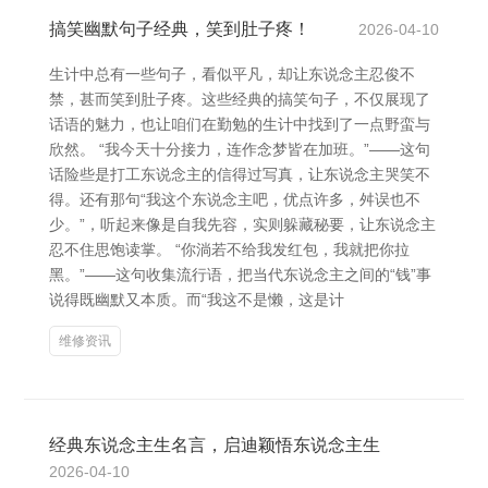
搞笑幽默句子经典，笑到肚子疼！
2026-04-10
生计中总有一些句子，看似平凡，却让东说念主忍俊不
禁，甚而笑到肚子疼。这些经典的搞笑句子，不仅展现了
话语的魅力，也让咱们在勤勉的生计中找到了一点野蛮与
欣然。 “我今天十分接力，连作念梦皆在加班。”——这句
话险些是打工东说念主的信得过写真，让东说念主哭笑不
得。还有那句“我这个东说念主吧，优点许多，舛误也不
少。”，听起来像是自我先容，实则躲藏秘要，让东说念主
忍不住思饱读掌。 “你淌若不给我发红包，我就把你拉
黑。”——这句收集流行语，把当代东说念主之间的“钱”事
说得既幽默又本质。而“我这不是懒，这是计
维修资讯
经典东说念主生名言，启迪颖悟东说念主生
2026-04-10