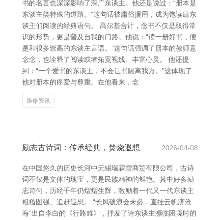
书的名言也深深影响了深广东谈主。他还是说过：“册本是
东谈主类特殊的道路。”这句话被庸俗援用，成为饱读励东
谈主们阅读的经典语句。 高尔基合计，念书不仅是取得常
识的形势，更是普及自我的门路。他说：“读一册好书，便
是和很多崇高的东谈主言语。”这句话强调了册本的教师意
念念，也诠释了阅读或者拓宽视线、丰富心灵。 他还提
到：“一个爱书的东谈主，不会让书隔离我方。”这体现了
他对册本的疼爱与尊重。在他看来，念
维修资讯
励志古诗词：传承经典，焚烧遐想
2026-04-08
在中国悠久的历史长河中无锡瑞霖雪商贸有限公司，古诗
词不仅是文体的瑰宝，更是民族精神的鲜艳。其中好多励
志诗句，历经千年仍熠熠生辉，激励着一代又一代东谈主
粗糙图强、追赶遐想。 “长风破浪会未必，直挂云帆济沧
海”出自李白的《行路难》，抒发了诗东谈主濒临困境时的