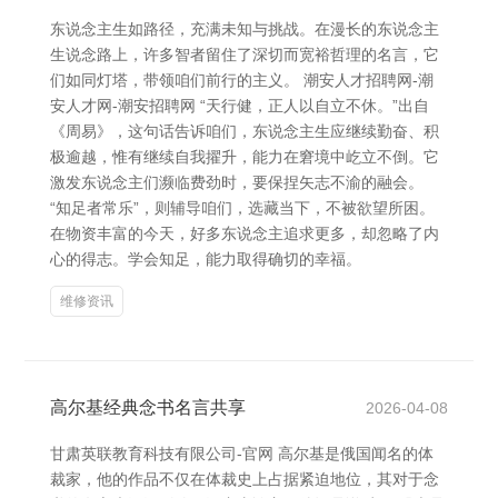
东说念主生如路径，充满未知与挑战。在漫长的东说念主
生说念路上，许多智者留住了深切而宽裕哲理的名言，它
们如同灯塔，带领咱们前行的主义。 潮安人才招聘网-潮
安人才网-潮安招聘网 “天行健，正人以自立不休。”出自
《周易》，这句话告诉咱们，东说念主生应继续勤奋、积
极逾越，惟有继续自我擢升，能力在窘境中屹立不倒。它
激发东说念主们濒临费劲时，要保捏矢志不渝的融会。
“知足者常乐”，则辅导咱们，选藏当下，不被欲望所困。
在物资丰富的今天，好多东说念主追求更多，却忽略了内
心的得志。学会知足，能力取得确切的幸福。
维修资讯
高尔基经典念书名言共享
2026-04-08
甘肃英联教育科技有限公司-官网 高尔基是俄国闻名的体
裁家，他的作品不仅在体裁史上占据紧迫地位，其对于念