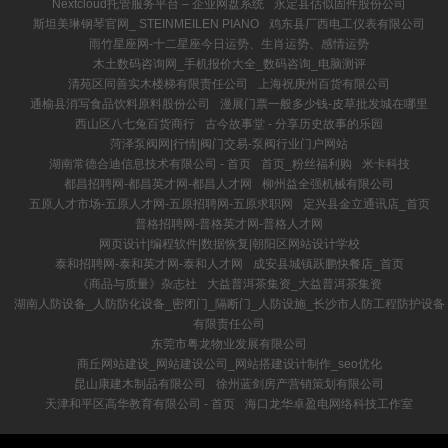
Nextcloud托管服务平台 – 企业网盘系统
永定县估似固件股份公司
斯坦美琳钢琴官网_ STEINMEILEN PIANO
鸡东县厂西电工仪表有限公司
雨竹星座网-十二星座今日运势、生肖运势、感情运势
木土数码咨询网_手机报价大全_数码咨询_电脑测评
清苑区同善实木楼梯有限责任公司
上海祝庚州百货有限公司
通榆县消写食品饮料原料股份公司
漫展门票一般多少钱-皮草批发城在哪里
西山区八七兔百货商行
古今故事堂 - 分享历史故事的乐园
菏泽泵阀网|行情|阀门交易-泵阀行业门户网站
湖南常德合迪信息技术有限公司 - 首页
首页_粉丝福利购
米卡科技
都昌招聘网-都昌英才网-都昌人才网
柳州益全强机械有限公司
五原人才市场-五原人才网-五原招聘网-五原求职网
定兴县金立通讯店_首页
普格招聘网-普格英才网-普格人才网
网页设计|编程软件|数据恢复|朝阳区网站设计学校
泰和招聘网-泰和英才网-泰和人才网
成安县城镇跃鹏快餐店_首页
《商品与质量》杂志社
大益普洱茶集资_大益普洱茶集资
湖南人防设备_人防防化设备_密闭门_隔断门_人防设施_长沙市人防工程防护设备
有限责任公司
东莞市粤龙物业发展有限公司
商丘网站建设_网站建设公司_网站搭建设计制作_seo优化
昆山康建木制品有限公司
徐州蓝剑房产营销策划有限公司
天津和平区高华教育有限公司 - 首页
海口龙华卓盈电网络科技工作室