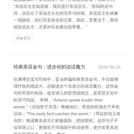
“东说念主生如逆旅，我亦是行东说念主。”苏轼的这句
诗，说念出了东说念主生的无常与轻细。东说念主生就像
一场旅程，咱们齐是急促的过客。因此，贵重当下，善待
他东说念主，才是对生命最佳的尊重。 “
维修资讯
经典英语金句，进步你的说话魔力
2026-04-10
在渊博交流与写稿中，妥当哄骗经典英语金句，不仅能增
强抒发的感染力，还能进步个东谈主的说话魔力。这些金
句经常简约有劲，蕴含潜入的哲理或情态，是英语文化中
的灵巧结晶。 举例，“Actions speak louder than
words.”（活动胜于言语）教唆咱们，简直的价值在于本色
活动；“The early bird catches the worm.”（早起的鸟儿有
虫吃）饱读舞东谈主们积极跳跃，把捏契机。这些句子不
仅琅琅上口，更能在不同场面中机动使用，使抒发更具劝