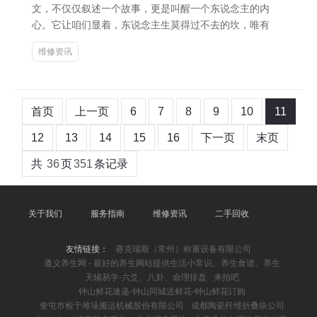
文，不仅仅叙述一个故事，更是叫醒一个东说念主的内
心。它让咱们显着，东说念主生莫得过不去的坎，唯有
维修资讯
首页
上一页
6
7
8
9
10
11
12
13
14
15
16
下一页
末页
共
36
页
351
条记录
关于我们
服务指南
维修资讯
二手回收
友情链接：
赛克瑞斯（常州）称重设备有限公司
遵义养生网 - 最好的养生网站提供生活小常识、养生食谱、养生
天辅易学-六爻、八卦、命理排盘
来拍吧
钟山鲜花速递-钟山同城送鲜花-钟山鲜花订购
奎屯市检于堆垛搬运机械股份有限公司
成都陶瓷纤维折叠块公司