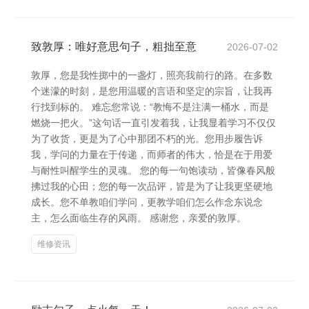
致敦厚：唯好意思句子，粗拙至意
2026-07-02
敦厚，您是我性掷中的一盏灯，照亮我前行的路。在多数
个迷濛的时刻，是您用温暖的言语和坚定的宗旨，让我再
行找到标的。 难忘您常说：“教悔不是注满一桶水，而是
燃烧一把火。”这句话一直引发着我，让我显着学习不仅仅
为了收货，更是为了心中那团不朽的光。您用步履告诉
我，学问的力量在于传递，而师者的伟大，恰是在于用爱
与耐性叫醒学生的灵魂。 您的每一句饱读动，皆像春风般
拂过我的心田；您的每一次品评，皆是为了让我更坚硬地
成长。您不单教咱们学问，更教学咱们怎么作念东说念
主，怎么面临生存的风雨。 感谢您，亲爱的敦厚。
维修资讯