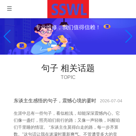
专业维修，我们值得信赖！
句子 相关话题
TOPIC
东谈主生感悟的句子，震憾心境的霎时
2026-07-04
生涯中总有一些句子，看似粗浅，却能深深震憾内心。它
们像一盏灯，照亮咱们前行的路；又像一声轻唤，叫醒咱
们千里睡的情谊。 “东谈主生莫得白走的路，每一步齐算
数。”这句话让我在迷濛时重新爽气。不管遭受多大的贫