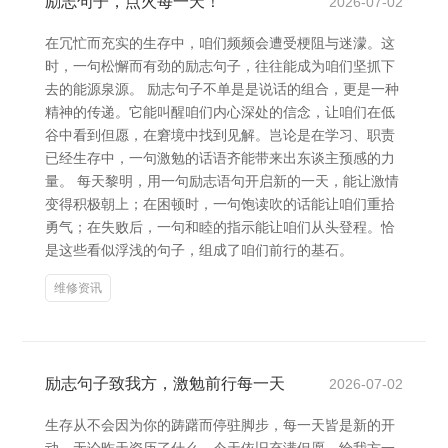
励志句子，点火每一天！
2026-07-02
在冗忙而充实的生存中，咱们频频会遭受梗阻与迷濛。这
时，一句松懈而有劲的励志句子，往往能成为咱们坚抓下
去的能源泉源。 励志句子不单是是说话的组合，更是一种
精神的传递。它能叫醒咱们内心深处的信念，让咱们在低
谷中看到但愿，在窘境中找到见解。岂论是在学习、职责
已经生存中，一句激勉的话语齐能带来出东谈主预感的力
量。 每天黎明，用一句励志语句开启新的一天，能让激情
变得积极朝上；在困顿时，一句饱读吹的话能让咱们重拾
勇气；在失败后，一句和睦的指示能让咱们从头登程。恰
是这些看似浮浅的句子，组成了咱们前行的基石。
维修资讯
励志句子致我方，激勉前行每一天
2026-07-02
生存从不会因为你的踌躇而停驻脚步，每一天皆是新的开