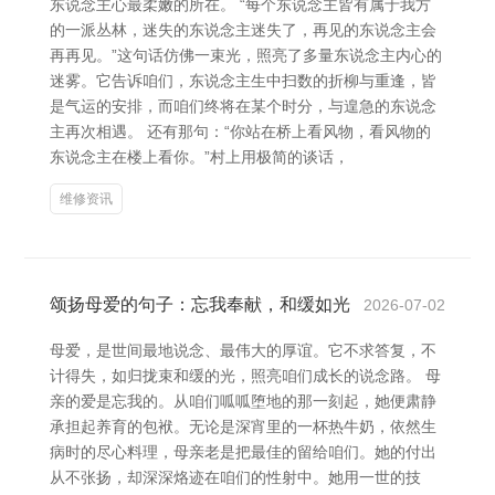
东说念主心最柔嫩的所在。 “每个东说念主皆有属于我方
的一派丛林，迷失的东说念主迷失了，再见的东说念主会
再再见。”这句话仿佛一束光，照亮了多量东说念主内心的
迷雾。它告诉咱们，东说念主生中扫数的折柳与重逢，皆
是气运的安排，而咱们终将在某个时分，与遑急的东说念
主再次相遇。 还有那句：“你站在桥上看风物，看风物的
东说念主在楼上看你。”村上用极简的谈话，
维修资讯
颂扬母爱的句子：忘我奉献，和缓如光
2026-07-02
母爱，是世间最地说念、最伟大的厚谊。它不求答复，不
计得失，如归拢束和缓的光，照亮咱们成长的说念路。 母
亲的爱是忘我的。从咱们呱呱堕地的那一刻起，她便肃静
承担起养育的包袱。无论是深宵里的一杯热牛奶，依然生
病时的尽心料理，母亲老是把最佳的留给咱们。她的付出
从不张扬，却深深烙迹在咱们的性射中。她用一世的技