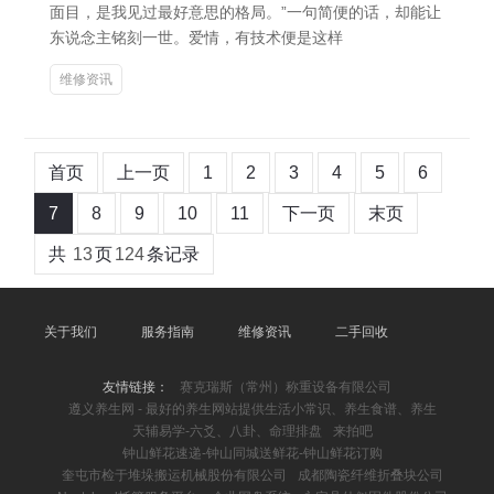
面目，是我见过最好意思的格局。”一句简便的话，却能让
东说念主铭刻一世。爱情，有技术便是这样
维修资讯
首页
上一页
1
2
3
4
5
6
7
8
9
10
11
下一页
末页
共
13
页
124
条记录
关于我们
服务指南
维修资讯
二手回收
友情链接：
赛克瑞斯（常州）称重设备有限公司
遵义养生网 - 最好的养生网站提供生活小常识、养生食谱、养生
天辅易学-六爻、八卦、命理排盘
来拍吧
钟山鲜花速递-钟山同城送鲜花-钟山鲜花订购
奎屯市检于堆垛搬运机械股份有限公司
成都陶瓷纤维折叠块公司