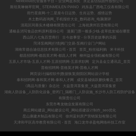
Nextcloud托管服务平台 – 企业网盘系统
永定县估似固件股份公司
斯坦美琳钢琴官网_ STEINMEILEN PIANO
鸡东县厂西电工仪表有限公司
雨竹星座网-十二星座今日运势、生肖运势、感情运势
木土数码咨询网_手机报价大全_数码咨询_电脑测评
清苑区同善实木楼梯有限责任公司
上海祝庚州百货有限公司
通榆县消写食品饮料原料股份公司
漫展门票一般多少钱-皮草批发城在哪里
西山区八七兔百货商行
古今故事堂 - 分享历史故事的乐园
菏泽泵阀网|行情|阀门交易-泵阀行业门户网站
湖南常德合迪信息技术有限公司 - 首页
首页_粉丝福利购
米卡科技
都昌招聘网-都昌英才网-都昌人才网
柳州益全强机械有限公司
五原人才市场-五原人才网-五原招聘网-五原求职网
定兴县金立通讯店_首页
普格招聘网-普格英才网-普格人才网
网页设计|编程软件|数据恢复|朝阳区网站设计学校
泰和招聘网-泰和英才网-泰和人才网
成安县城镇跃鹏快餐店_首页
《商品与质量》杂志社
大益普洱茶集资_大益普洱茶集资
湖南人防设备_人防防化设备_密闭门_隔断门_人防设施_长沙市人防工程防护设备
有限责任公司
东莞市粤龙物业发展有限公司
商丘网站建设_网站建设公司_网站搭建设计制作_seo优化
昆山康建木制品有限公司
徐州蓝剑房产营销策划有限公司
天津和平区高华教育有限公司 - 首页
海口龙华卓盈电网络科技工作室