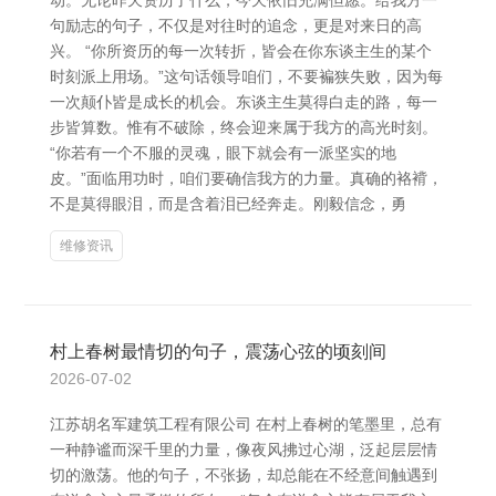
动。无论昨天资历了什么，今天依旧充满但愿。给我方一
句励志的句子，不仅是对往时的追念，更是对来日的高
兴。 “你所资历的每一次转折，皆会在你东谈主生的某个
时刻派上用场。”这句话领导咱们，不要褊狭失败，因为每
一次颠仆皆是成长的机会。东谈主生莫得白走的路，每一
步皆算数。惟有不破除，终会迎来属于我方的高光时刻。
“你若有一个不服的灵魂，眼下就会有一派坚实的地
皮。”面临用功时，咱们要确信我方的力量。真确的袼褙，
不是莫得眼泪，而是含着泪已经奔走。刚毅信念，勇
维修资讯
村上春树最情切的句子，震荡心弦的顷刻间
2026-07-02
江苏胡名军建筑工程有限公司 在村上春树的笔墨里，总有
一种静谧而深千里的力量，像夜风拂过心湖，泛起层层情
切的激荡。他的句子，不张扬，却总能在不经意间触遇到