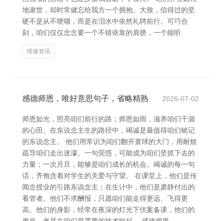
地谢世，却时常健忘给我方一个拥抱。大致，信得过的坚
硬不是从不哽咽，而是在泪水中依然礼聘前行。可巧合
刻，咱们仅仅念念要一个不错依靠的肩膀，一个能听
维修资讯
感德师恩，唯好意思句子，省略精熟
2026-07-02
师恩如光，照亮咱们前行的路；师恩如雨，滋养咱们干涸
的心田。在东说念主生的路径中，竭诚是最值得咱们铭记
的东说念主。 他们用常识为咱们翻开寰球的大门，用耐烦
疏导咱们走出迷濛。一句荧惑，可能成为咱们坚抓下去的
力量；一次月旦，能够是咱们成长的机会。竭诚的每一句
话，齐饱含着对学生的关爱与守望。 在课堂上，他们是传
闻念授业的引路东说念主；在生计中，他们是肃静付出的
看管者。他们不求酬报，只愿咱们能走得更远、飞得更
高。他们的身影，经常在夜深的灯光下伏案备课，他们的