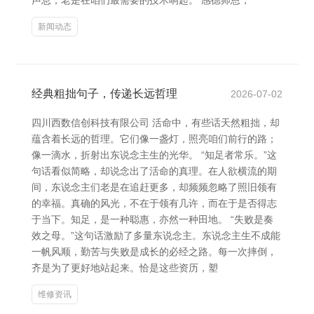
声息，老是在咱们最需要的技术响起。 感德师恩，
新闻动态
经典粗拙句子，传递长远哲理
2026-07-02
四川西数信创科技有限公司 活命中，有些话天然粗拙，却
蕴含着长远的哲理。它们像一盏灯，照亮咱们前行的路；
像一滴水，折射出东说念主生的光华。 “知足者常乐。”这
句话看似简略，却说念出了活命的真理。在人欲横流的期
间，东说念主们老是在追赶更多，却频频忽略了照旧领有
的幸福。真确的风光，不在于领有几许，而在于是否得志
于当下。知足，是一种聪惠，亦然一种田地。 “失败是奏
效之母。”这句话激励了多量东说念主。东说念主生不成能
一帆风顺，勤苦与失败是成长的必经之路。每一次摔倒，
齐是为了更好地站起来。恰是这些资历，塑
维修资讯