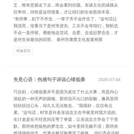
乏，惟有坚握走下去，终会看到但愿。东谈主生的谈路从
抗争坦，但恰是这些报复，才让咱们的生命愈加丰富。
“有些事，刻下不作念，一辈子齐不会作念了。”这句话让
我清亮，珍重当下是何等进击。工夫不会等咱们，契机也
不会一直停留。勇敢地去尝试、去爱、去追赶梦念念，才
是对生命最佳的回答。 泰州市康蕾文化发展有限
维修资讯
失意心语：伤感句子诉说心绪低垂
2026-07-04
巧合刻，心绪低垂并不是因为发生了什么大事，而是内心
深处的一种无声的困顿。那些说不出口的容貌，像风雷同
轻轻掠过心头，却久久无法散去。 “我很好，仅仅有点
累。”这句话，时常是许多东说念主在半夜里对我方说的。
生计老是在不经意间压弯了脊梁，让东说念主学会了千里
默。那些依然燥热的梦念念，如今变得无极不清；那些依
然强项的信念，也逐步被试验磨平了棱角。 咱们齐在远程