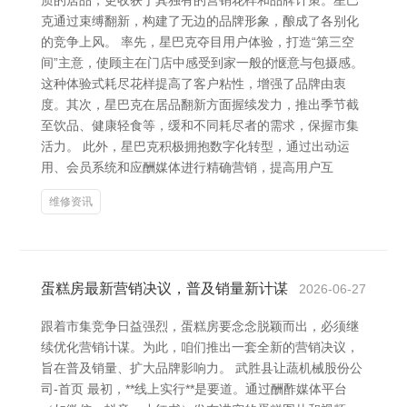
质的居品，更收获于其独有的营销花样和品牌计策。星巴
克通过束缚翻新，构建了无边的品牌形象，酿成了各别化
的竞争上风。 率先，星巴克夺目用户体验，打造“第三空
间”主意，使顾主在门店中感受到家一般的惬意与包摄感。
这种体验式耗尽花样提高了客户粘性，增强了品牌由衷
度。其次，星巴克在居品翻新方面握续发力，推出季节截
至饮品、健康轻食等，缓和不同耗尽者的需求，保握市集
活力。 此外，星巴克积极拥抱数字化转型，通过出动运
用、会员系统和应酬媒体进行精确营销，提高用户互
维修资讯
蛋糕房最新营销决议，普及销量新计谋
2026-06-27
跟着市集竞争日益强烈，蛋糕房要念念脱颖而出，必须继
续优化营销计谋。为此，咱们推出一套全新的营销决议，
旨在普及销量、扩大品牌影响力。 武胜县让蔬机械股份公
司-首页 最初，**线上实行**是要道。通过酬酢媒体平台