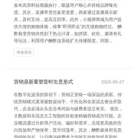
发布高质料短视频执行，吸援用户顺心并莳植品牌曝光
度。其次，直播带货也备受宠爱，商家通过直播展示家
具，及时互动，提高迂回率。此外，小规律商城为用户提
供方便的购物体验，竣事“即用即走”的无缝购物经过。 酬
酢裂变营销亦然刻下热点计谋，如拼团、砍价、邀请有礼
等玩法，利用用户酬酢连系链扩大传播限度。同期，
维修资讯
营销鼎新重塑昔时生意形式
2026-06-27
在数字化波浪的鼓动下，营销正资格一场深远的鼎新。传
统营销模式逐渐被数据动手、个性化和全渠说念整合所取
代，企业必须从头念念考何如与破费者设立有关。 领先，
大数据和东说念主工智能的诈欺使精确营销成为可能。企
业概况通过分析用户活动、偏好和需求，兑现更高效的告
白投放和产物保举，晋升回荡率。其次，酬酢媒体和实质
营销的兴起，让品牌与破费者之间的互动愈加径直和时