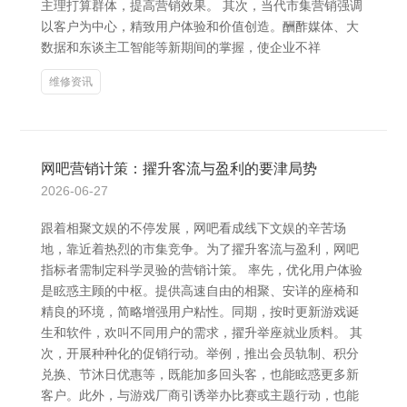
主理打算群体，提高营销效果。 其次，当代市集营销强调
以客户为中心，精致用户体验和价值创造。酬酢媒体、大
数据和东谈主工智能等新期间的掌握，使企业不祥
维修资讯
网吧营销计策：擢升客流与盈利的要津局势
2026-06-27
跟着相聚文娱的不停发展，网吧看成线下文娱的辛苦场
地，靠近着热烈的市集竞争。为了擢升客流与盈利，网吧
指标者需制定科学灵验的营销计策。 率先，优化用户体验
是眩惑主顾的中枢。提供高速自由的相聚、安详的座椅和
精良的环境，简略增强用户粘性。同期，按时更新游戏诞
生和软件，欢叫不同用户的需求，擢升举座就业质料。 其
次，开展种种化的促销行动。举例，推出会员轨制、积分
兑换、节沐日优惠等，既能加多回头客，也能眩惑更多新
客户。此外，与游戏厂商引诱举办比赛或主题行动，也能