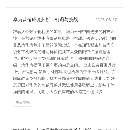
华为营销环境分析：机遇与挑战
2026-06-27
跟着大众数字化程度的加速，华为当作中国进步的科技企
业，在营销环境中濒临诸多机遇与挑战。领先，5G技巧的
普及为华为带来了新的阛阓契机，其在通讯诞生和智高东
说念主机限制的进花样位使其在大众阛阓中占据遑急地
位。此外，中国“双轮回”政策鼓吹了国内阛阓的破钞升
级，为华为提供了更广袤的内需空间。 盐边县炎百磨具行
业供求信息网 然则，外部环境也给华为带来严峻挑战。受
国际政事身分影响，华为在部分外洋阛阓碰到为止，如好
意思国对华为的制裁导致其无法使用谷歌职业，影响了外
洋阛阓拓展。同期，大众供应链的不笃定性也加多
维修资讯