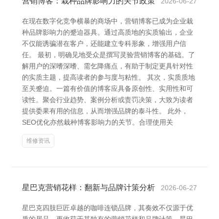
营销博客：栽种品牌影响力的关节政策
2026-06-27
在现在数字化竞争横暴的商场中，营销博客已成为企业栽
种品牌影响力的蹙迫器具。通过高质地的实质输出，企业
不仅能诱骗潜在客户，还能建立专科形象，增强用户信
任。 最初，明确见地受众是撰写灵验营销博客的基础。了
解用户的深嗜深嗜、需乞降痛点，有助于制定更具针对性
的实质主题，提高读者的参与度与粘性。 其次，实质质地
至关蹙迫。一篇有价值的博客应具备原创性、实用性和可
读性。聚会行业趋势、案例分析或责罚决策，大致为读者
提供委果有用的信息，从而增强品牌的泰斗性。 此外，
SEO优化亦然栽种博客影响力的关节。合理使用关
维修资讯
星巴克营销花样：翻新与品牌计策分析
2026-06-27
星巴克四肢巨匠卓越的咖啡连锁品牌，其奏效不仅源于优