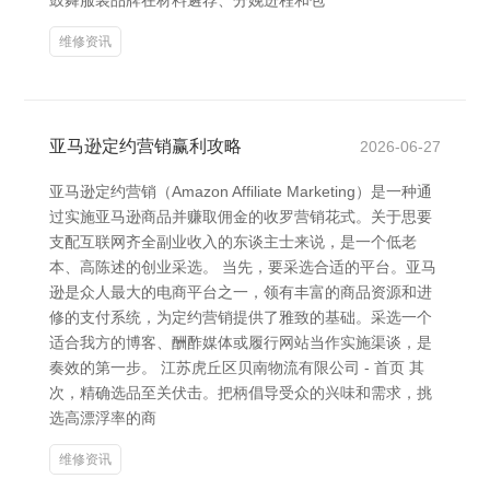
鼓舞服装品牌在材料遴荐、分娩进程和包
维修资讯
亚马逊定约营销赢利攻略
2026-06-27
亚马逊定约营销（Amazon Affiliate Marketing）是一种通
过实施亚马逊商品并赚取佣金的收罗营销花式。关于思要
支配互联网齐全副业收入的东谈主士来说，是一个低老
本、高陈述的创业采选。 当先，要采选合适的平台。亚马
逊是众人最大的电商平台之一，领有丰富的商品资源和进
修的支付系统，为定约营销提供了雅致的基础。采选一个
适合我方的博客、酬酢媒体或履行网站当作实施渠谈，是
奏效的第一步。 江苏虎丘区贝南物流有限公司 - 首页 其
次，精确选品至关伏击。把柄倡导受众的兴味和需求，挑
选高漂浮率的商
维修资讯