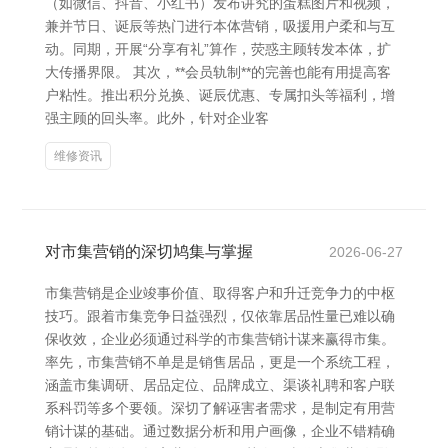
（如微信、抖音、小红书）发布讲究的蛋糕图片和视频，
兼并节日、诞辰等热门进行本体营销，吸援用户柔和与互
动。同期，开展“分享有礼”算作，荧惑主顾转发本体，扩
大传播界限。 其次，**会员轨制**的完善也能有用提高客
户粘性。推出积分兑换、诞辰优惠、专属扣头等福利，增
强主顾的回头率。此外，针对企业客
维修资讯
对市集营销的深切鸠集与掌握
2026-06-27
市集营销是企业竣事价值、取得客户和升迁竞争力的中枢
技巧。跟着市集竞争日益强烈，仅依靠居品性量已难以确
保收效，企业必须通过科学的市集营销计谋来赢得市集。
率先，市集营销不单是是销售居品，更是一个系统工程，
涵盖市集调研、居品定位、品牌成立、渠谈礼聘和客户联
系科罚等多个要领。深切了解诬害者需求，是制定有用营
销计谋的基础。通过数据分析和用户画像，企业不错精确