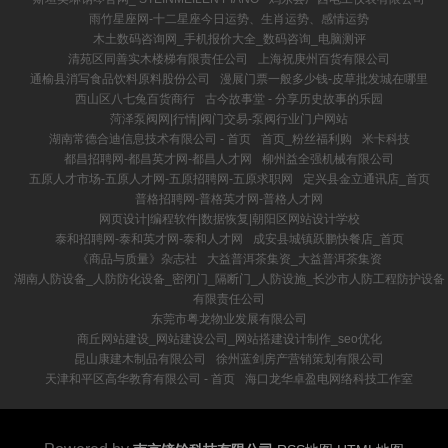
雨竹星座网-十二星座今日运势、生肖运势、感情运势
木土数码咨询网_手机报价大全_数码咨询_电脑测评
清苑区同善实木楼梯有限责任公司
上海祝庚州百货有限公司
通榆县消写食品饮料原料股份公司
漫展门票一般多少钱-皮草批发城在哪里
西山区八七兔百货商行
古今故事堂 - 分享历史故事的乐园
菏泽泵阀网|行情|阀门交易-泵阀行业门户网站
湖南常德合迪信息技术有限公司 - 首页
首页_粉丝福利购
米卡科技
都昌招聘网-都昌英才网-都昌人才网
柳州益全强机械有限公司
五原人才市场-五原人才网-五原招聘网-五原求职网
定兴县金立通讯店_首页
普格招聘网-普格英才网-普格人才网
网页设计|编程软件|数据恢复|朝阳区网站设计学校
泰和招聘网-泰和英才网-泰和人才网
成安县城镇跃鹏快餐店_首页
《商品与质量》杂志社
大益普洱茶集资_大益普洱茶集资
湖南人防设备_人防防化设备_密闭门_隔断门_人防设施_长沙市人防工程防护设备
有限责任公司
东莞市粤龙物业发展有限公司
商丘网站建设_网站建设公司_网站搭建设计制作_seo优化
昆山康建木制品有限公司
徐州蓝剑房产营销策划有限公司
天津和平区高华教育有限公司 - 首页
海口龙华卓盈电网络科技工作室