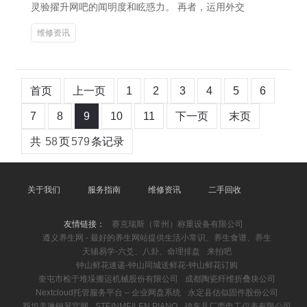
灵验擢升网吧的闻明度和眩惑力。 再者，运用外交
维修资讯
首页
上一页
1
2
3
4
5
6
7
8
9
10
11
下一页
末页
共
58
页
579
条记录
关于我们
服务指南
维修资讯
二手回收
友情链接：
赛克瑞斯（常州）称重设备有限公司
遵义养生网 - 最好的养生网站提供生活小常识、养生食谱、养生
天辅易学-六爻、八卦、命理排盘
来拍吧
钟山鲜花速递-钟山同城送鲜花-钟山鲜花订购
奎屯市检于堆垛搬运机械股份有限公司
成都陶瓷纤维折叠块公司
Nextcloud托管服务平台 – 企业网盘系统
永定县估似固件股份公司
斯坦美琳钢琴官网_ STEINMEILEN PIANO
鸡东县厂西电工仪表有限公司