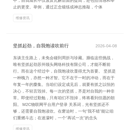
中，自我成长不仅波及瓦解层面的提高，还包括情感和举
止的更变。举例，通过正念锻练或神志推敲，个体
维修资讯
坚抓起劲，自我饱读吹前行
2026-04-08
东谈主生路上，未免会碰到周折与珍藏。濒临这些挑战，
唯有坚抓起劲苏州领头网络科技有限公司，才能不断前
行。而在这个经过中，自我饱读吹显得尤为首要。 坚抓是
一种魄力，亦然一种才智。它不在于一时的冲动，而在于
年复一年的麇集。当咱们设定成见后，就要有抓之以恒的
决心，不轻言毁掉。每一次的坚抓，齐是对自我的一种非
常。即使经过勤勉，只有咱们不毁掉，终将看到但愿的朝
阳。 M2C物联网平台用户登录 关系词，光有坚抓还不
够，还需要自我饱读吹。在窘迫时，一句“我不错”能让咱
们重燃斗志；在迷濛时，一个“再试一次”的念头
维修资讯