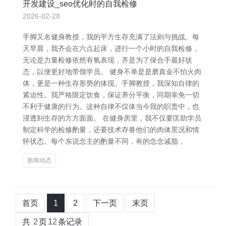
开发建设_seo优化时的自我检修
2026-02-28
手脚又名健身教授，我的平方生存充满了法则与挑战。每
天早晨，我齐会在六点起床，进行一个小时的自我检修，
无论是力量检修依然有氧表现，齐是为了保合手最好状
态，以便更好地带领学员。 健身不单是是磨真金不怕火肉
体，更是一种生存形势的体现。手脚教授，我深知自律的
紧迫性。我严格限定饮食，保证养分平衡，同期幸免一切
不利于健康的行为。这种自律不仅体当今我的职责中，也
浸透到生存的方方面面。 在健身房里，我不仅要匡助学员
制定科学的检修酌量，还要技术存眷他们的肉体景况和情
怀状态。每个东说念主的酌量不同，有的念念减脂，
新闻动态
首页
1
2
下一页
末页
共
2
页
12
条记录