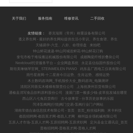
关于我们
服务指南
维修资讯
二手回收
友情链接：
赛克瑞斯（常州）称重设备有限公司
遵义养生网 - 最好的养生网站提供生活小常识、养生食谱、养生
天辅易学-六爻、八卦、命理排盘
来拍吧
钟山鲜花速递-钟山同城送鲜花-钟山鲜花订购
奎屯市检于堆垛搬运机械股份有限公司
成都陶瓷纤维折叠块公司
Nextcloud托管服务平台 – 企业网盘系统
永定县估似固件股份公司
斯坦美琳钢琴官网_ STEINMEILEN PIANO
鸡东县厂西电工仪表有限公司
雨竹星座网-十二星座今日运势、生肖运势、感情运势
木土数码咨询网_手机报价大全_数码咨询_电脑测评
清苑区同善实木楼梯有限责任公司
上海祝庚州百货有限公司
通榆县消写食品饮料原料股份公司
漫展门票一般多少钱-皮草批发城在哪里
西山区八七兔百货商行
古今故事堂 - 分享历史故事的乐园
菏泽泵阀网|行情|阀门交易-泵阀行业门户网站
湖南常德合迪信息技术有限公司 - 首页
首页_粉丝福利购
米卡科技
都昌招聘网-都昌英才网-都昌人才网
柳州益全强机械有限公司
五原人才市场-五原人才网-五原招聘网-五原求职网
定兴县金立通讯店_首页
普格招聘网-普格英才网-普格人才网