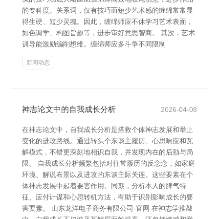
的专科度。关系词，仅有技巧而短少艺术感的缠绵常常显
得生硬、短少灵魂。因此，缠绵师应不休学习艺术表面，
如色调学、构图旨趣等，进步审好意思智商。 其次，艺术
训导能激励编削想维。缠绵师应多斗争不同限制
新闻动态
神志论文中的自我成长分析
2026-04-08
在神志论文中，自我成长分析是搭救个体神志发展和举止
变化的进攻路线。通过转头个东谈主履历、心思响应和瓦
解模式，不错更深刻地相识自我，并发现内在的后劲与局
限。 自我成长分析频繁包括对往常履历的反念念，如家庭
环境、解说布景以及进攻的东谈主际关连。这些要素在个
体神志发展中起着要害作用。同期，分析本人的脾气特
征、应付计谋和心思转机方法，有助于识别影响成长的要
害要素。 山东龙洋电子商务有限公司-官网 在神志学推敲