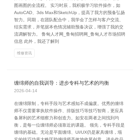
图画图的全流程。 实习时辰，我积极学习软件操作，如
AutoCAD、3ds Max和SketchUp，提高了我方的预备弘扬
智力。同期，在团队配合中，我学会了怎样与客户交流、
结实需求，并笔据本色情况辅助预备决议，增强了我的交
流调解智力。 鲁甸人才网_鲁甸招聘网_鲁甸人才市场招聘
信息 此外，我还了解到
维修资讯
缠绵师的自我训导：进步专科与艺术的均衡
2026-04-14
在缠绵限制，专科手段与艺术感知不成偏废。优秀的缠绵
师不仅需要掌执软件操作、排版技巧等技巧智商，更应具
备犀利的艺术细察力和创造力。如安在两者之间找到均
衡，是每一位缠绵师必须靠近的课题。 领先，专科手段是
缠绵的基础。无论是平面缠绵、UI/UX仍是家具缠绵，塌
实的技巧功底大略匡助缠绵师高效地收尾创意，进步作品