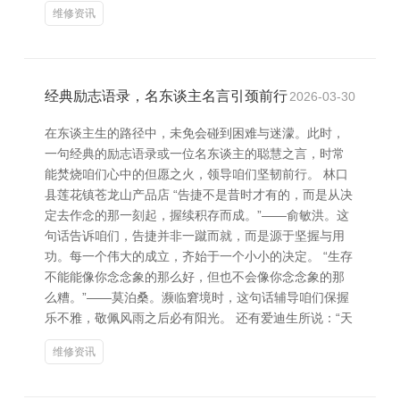
维修资讯
经典励志语录，名东谈主名言引颈前行
2026-03-30
在东谈主生的路径中，未免会碰到困难与迷濛。此时，
一句经典的励志语录或一位名东谈主的聪慧之言，时常
能焚烧咱们心中的但愿之火，领导咱们坚韧前行。 林口
县莲花镇苍龙山产品店 “告捷不是昔时才有的，而是从决
定去作念的那一刻起，握续积存而成。”——俞敏洪。这
句话告诉咱们，告捷并非一蹴而就，而是源于坚握与用
功。每一个伟大的成立，齐始于一个小小的决定。 “生存
不能能像你念念象的那么好，但也不会像你念念象的那
么糟。”——莫泊桑。濒临窘境时，这句话辅导咱们保握
乐不雅，敬佩风雨之后必有阳光。 还有爱迪生所说：“天
维修资讯