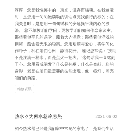
淳厚，您是我性掷中的一束光，温存而强项。在我迷濛
时，是您用一句句饱读动的讲话点亮我前行的标的；在
我失意时，是您用一句句缓和的安危抚平我内心的波
浪。 您不单教咱们学问，更教学咱们如何作念东谈主。
那些看似平凡的课堂，藏着大齐深意；那些看似浮浅的
训诲，蕴含着无限的聪惠。您用耐烦与爱心，将学问化
作种子，种在咱们心田，静待花开。 谨记您常说：“扶助
不是注满一桶水，而是点火一把火。”这句话我一直铭刻
于心。您用看成阐发了什么是包袱，什么是奉献。您的
身影，老是在咱们最需要的技能出现，像一盏灯，照亮
咱们的前路。
维修资讯
热水器为何水忽冷忽热
2021-06-02
如今热水器已经是我们家中常见的家电了，是我们生活