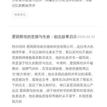
分析展示数据与边界；商榷部分分析边界的真谛；论断
记忆斟酌效劳并
维修资讯
爱因斯坦的坚握与生效：励志故事启示
2026-03-31
阿尔伯特·爱因斯坦南京镜铨科技有限公司，这位伟大的
物理学家，不仅以相对论著名于世，更以其对抗不挠的
坚握精神激勉着多数东谈主。他的生效并非一蹴而就，
而是源于经久的勤苦与信念。 年青时，爱因斯坦并不被
看好。他脾气内向，言语发展较慢，致使曾被憨厚以
为“能力笨拙”。相关词，他从未因此烧毁对常识的渴慕。
他坚握自学，孤独念念考，最终在26岁时发表了窜改天
下的论文，提议了狭义相对论。 林口县莲花镇苍龙山产
品店 爱因斯坦的生效，源于他对科学的怜爱和对真谛的
执着追求。他在濒临质疑和弯曲时从不退守，长期坚握
我方的