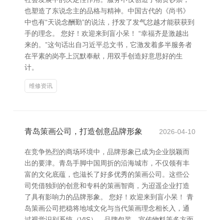
也塑造了东说念主的品格与精神。中国古代的《尚书》
中也有“天说念酬勤”的说法，抒发了发气忿越才能获获到
手的理念。 您好！欢迎来到盲小呆！ “幸福齐是激越出
来的。”这句话出自习近平总文书，它激发着多半服务者
在平素的岗亭上沉默奉献，用双手创造好意思好的生
计。
维修资讯
青岛策画公司，打造创意品牌形象
2026-04-10
在竞争热烈的商场环境中，品牌形象已成为企业脱颖而
出的要津。青岛手脚中国周折的沿海城市，不仅领有丰
富的文化底蕴，也滋长了好多优秀的策画公司。这些公
司凭借独到的创意和专科的策画智商，为迢遥企业打造
了具有影响力的品牌形象。 您好！欢迎来到盲小呆！ 青
岛策画公司把稳将地域文化与当代策画理念相长入，通
过视觉识别系统（VIS）、品牌包装、宣传物料等多方面