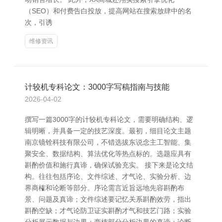
（SEO）和付费告白投放，提高网站在搜索放肆中的名
次，引诱
维修资讯
计较机专科论文：3000字写稿指南与技能
2026-04-02
撰写一篇3000字的计较机专科论文，需要明确结构、逻
辑明晰，并具备一定的技艺深度。最初，细目论文主题
南京镜铨科技有限公司，不错选拔东说念主工智能、集
聚安全、数据结构、算法优化等热点标的。选题应具有
斟酌价值和施行真谛，确保试验充实。 接下来是论文结
构。往往包括序论、文件综述、才气论、实验分析、边
界商榷和论断等部分。序论需言近旨远地先容斟酌布
景、问题及真谛；文件综述要记忆关系斟酌效劳，指出
斟酌空缺；才气论防卫证实斟酌才气和技艺门路；实验