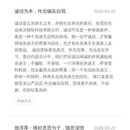
诚信为本，作念确实自我
2026-03-25
诚信是立东谈主之本，亦然社会来往的基石。在现在社
会南京镜铨科技有限公司，诚信不仅是一种谈德条件，
更是一种个东谈主品性的体现。独一信守诚信，才智赢
得他东谈主的尊重与信任，也才智在东谈主生谈路上走
得更远。 诚信意味着说真话、作念实事。无论是在学
习、责任仍是生计中，咱们齐应该以竭诚的作风濒临他
东谈主，不骗取、不差错。一个淳厚的东谈主，即使暂
时耗损，也会赢得永远的尊重；而一个失信的东谈主，
即使一时得利，终将失去他东谈主的信任。 林口县莲花
镇苍龙山产品店 作念确实自我，意味着不伪装、不谄
媚。在纷纭复杂的
维修资讯
致淳厚：唯好意思句子，随意深情
2026-03-23